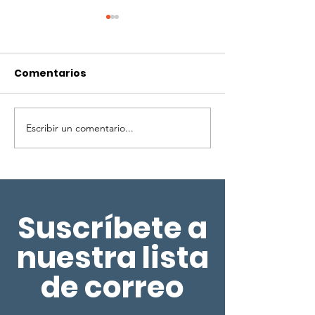
Comentarios
Escribir un comentario...
DISMINUYEN CASOS Y
INCREMENTAN
VÍCTIMAS DE
LOS SECUESTR
SECUESTRO
MÉXICO, DISM
VÍCTIMAS
Suscríbete a
nuestra lista
de correo